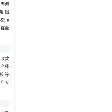
乙丙海
条,铝
),e
顾客至
程收款
生产经
板;等
和广大