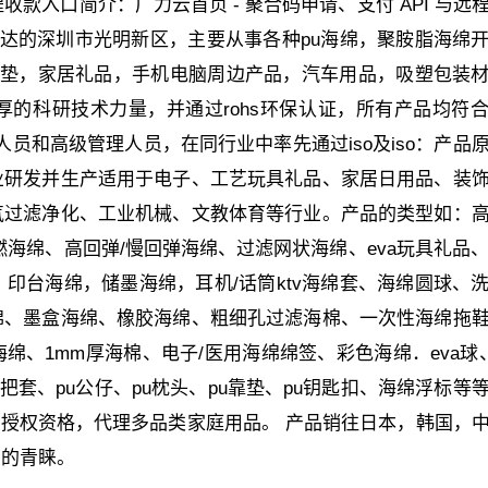
远程收款入口简介：广力云首页 - 聚合码申请、支付 API 与远
发达的深圳市光明新区，主要从事各种pu海绵，聚胺脂海绵
床垫，家居礼品，手机电脑周边产品，汽车用品，吸塑包装
的科研技术力量，并通过rohs环保认证，所有产品均符
人员和高级管理人员，在同行业中率先通过iso及iso：产品
业研发并生产适用于电子、工艺玩具礼品、家居日用品、装
气过滤净化、工业机械、文教体育等行业。产品的类型如：
海绵、高回弹/慢回弹海绵、过滤网状海绵、eva玩具礼品、
印台海绵，储墨海绵，耳机/话筒ktv海绵套、海绵圆球、
绵、墨盒海绵、橡胶海绵、粗细孔过滤海棉、一次性海绵拖
、1mm厚海棉、电子/医用海绵绵签、彩色海绵．eva球、
手把套、pu公仔、pu枕头、pu靠垫、pu钥匙扣、海绵浮标等
的授权资格，代理多品类家庭用品。 产品销往日本，韩国，
商的青睐。