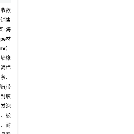
程收款
一销售
实-海
pe材
br）
幕墙橡
门海绵
胶条、
条(带
密封胶
酯发泡
）、橡
管、耐