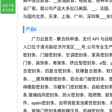
高中低压胶管、__耐油胶管、硅胶管、各种车
点击下载
业厂家。我公司产品大多出口美国、__、法国、
本文文档
与国内北京、天津、上海、广州、深圳等___
产品6
广力云首页 - 聚合码申请、支付 API 与
入口位于清河县经济开发区___号,公司专业
密封条、门窗密封条、空调密封条、家具密封
门条、装饰条、骨架条、挤出型密封条、e型、p
合密封条、四复合密封条、软硬复合胶条、软塑
条、__建筑橡胶密封条、铝合金门窗密封条、
绵橡胶密封条、冷藏车门密封胶条、自粘密封
条,玻璃挡风密封条、防火密封条、阻燃管、胶
件、epdm密封条、自带背胶发泡柔性密封条
条、玻璃门密封条橡胶模压件、机械密封件、发