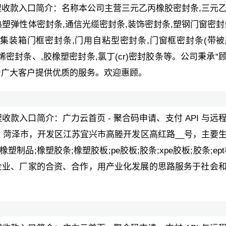
与远程收款入口简介：名称本公司主营三元乙丙橡胶密封条,三元
热塑弹性体密封条,通信光缆密封条,装饰密封条,塑钢门窗密封
集装箱门框密封条,门用自粘型密封条,门窗框密封条(带被胶
乙烯密封条、,胶橡塑密封条,氯丁(cr)密封胶条等。公司秉承“
为广大客户提供优质的服务。欢迎惠顾。
远程收款入口简介：广力云首页 - 聚合码申请、支付 API 与远
东省，菏泽市，开发区江苏宜兴市高塍开发区高红路__号，主要
塑制品;橡塑胶条;橡塑胶板;pe胶板;胶条;xpe胶板;胶条;ept
企业、厂家的合资、合作，用产业化发展的思路服务于社会