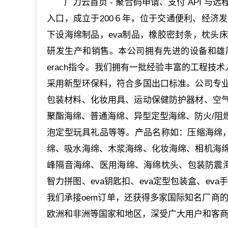
广力云首页 - 聚合码申请、支付 API 与
入口，成立于200６年，位于交通便利、经济
下设海绵制品，eva制品，橡胶密封条，枕头
研发生产和销售。本公司拥有先进的设备和雄厚
erach指令。我们拥有一批经验丰富的工程技术
采用新型环保料，符合多国出口标准。公司专
包装材料、化妆用具、运动保健防护器材、空
聚酯海绵、普通海绵、异型定型海绵、防火/阻燃
泡定型玩具礼品等等。产品名称如：压缩海绵，
绵、吸水海绵、木浆海绵、化妆海绵、相机海
峰隔音海绵、医用海绵、海绵枕头、包装防震海绵
智力拼图、eva钥匙扣、eva定型包装盒、eva
我们承接oem订单，还获得多家国际知名厂商
欧洲和非洲等国家和地区，深受广大用户和客