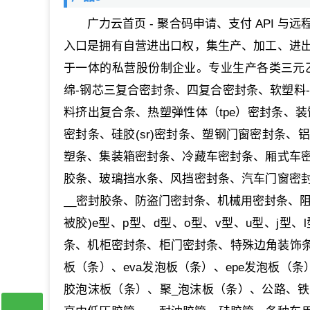
广力云首页 - 聚合码申请、支付 API 与
入口是拥有自营进出口权，集生产、加工、进
于一体的私营股份制企业。专业生产各类三元乙丙
绵-钢芯三复合密封条、四复合密封条、软塑料-硬塑料
料挤出复合条、热塑弹性体（tpe）密封条、装
密封条、硅胶(sr)密封条、塑钢门窗密封条
塑条、集装箱密封条、冷藏车密封条、厢式车
胶条、玻璃挡水条、风挡密封条、汽车门窗密
__密封胶条、防盗门密封条、机械用密封条、
被胶)e型、p型、d型、o型、v型、u型、j
条、机柜密封条、柜门密封条、特殊边角装饰条、
板（条）、eva发泡板（条）、epe发泡板（
胶泡沫板（条）、聚_泡沫板（条）、公路、