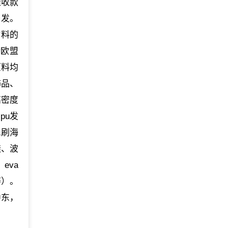
程收款
开发。
材料的
合欧盟
原料均
饰品、
高密度
pu发
洗刷海
鞋、波
eva
等）。
中东，