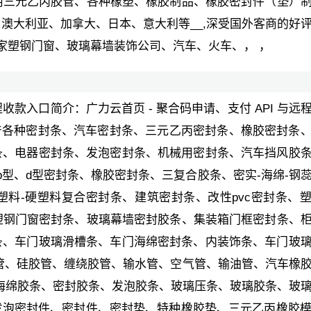
用三元乙丙胶管、各种橡塑、橡胶制品、橡胶密封件（垫）
澳大利亚、加拿大、日本、意大利等__,深受国外客商的好
余家塑钢门窗、玻璃幕墙装饰公司、汽车、火车、， ，
远程收款入口简介：广力云首页 - 聚合码申请、支付 API 与远
生产各种密封条、汽车密封条、三元乙丙密封条、橡胶密封条
条、电器密封条、发泡密封条、机械用密封条、汽车挡风胶
型、d型密封条、橡胶密封条、三复合胶条、密实-海绵-钢
料-硬塑料复合密封条、建筑密封条、改性pvc密封条、
塑钢门窗密封条、玻璃幕墙密封胶条、集装箱门框密封条、
条、车门玻璃滑槽条、车门海绵密封条、内装饰条、车门玻
管、硅胶管、缠绕胶管、输水管、空气管、输油管、汽车橡
、海绵胶条、密封胶条、发泡胶条、玻璃压条、玻璃胶条、玻
泡密封件、密封件、密封垫、特种橡胶垫、三元乙丙橡胶模