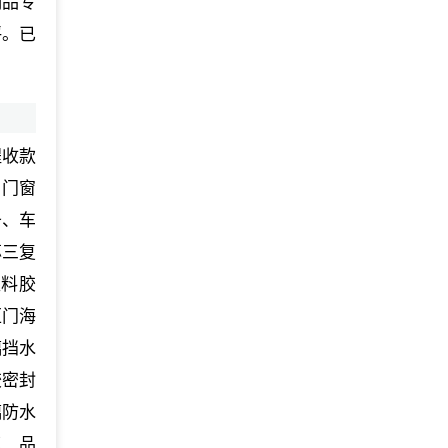
制品专
评。已
程收款
、门窗
条、车
蕊三复
塑料胶
柜门海
璃挡水
胶密封
璃防水
__品