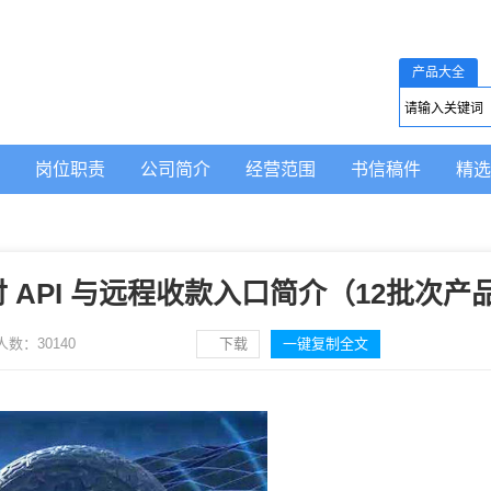
产品大全
岗位职责
公司简介
经营范围
书信稿件
精选
 API 与远程收款入口简介（12批次产
人数：
30140
下载
一键复制全文