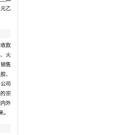
三元乙
程收款
车、火
、销售
橡胶、
。公司
”的宗
国内外
来。