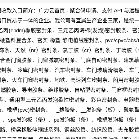
远程收款入口简介：广力云首页 - 聚合码申请、支付 API 与远
出口贸易于一体的企业。我公司有直属生产企业三家，是统
(epdm)橡胶密封条、三元乙丙海棉(发泡)密封胶条、密
复合条、密实-橡塑-静电植绒密封条、pvc/cpvc/abs/t
饰条、天然（nr）密封条、氯丁胶（cr）密封条、丁晴胶（n
、铝合金门窗胶条、门窗减震密封条、门底自动密封条、建筑
密封条、冷库门密封条、汽车密封条、车门玻璃滑槽条、车
封条、火车门窗密封条、地铁、高速列车密封条、船用密封
阻燃胶条、导电胶条、绝缘胶条、自粘型密封条、门窗框密封
型、l型、通用型三元乙丙发泡柔性密封条、彩色密封条、电器
橡塑(pvc)密封条、丁_橡胶条、__发泡条（板）、聚氨
条）、spe发泡板（条）、pe发泡板（条）、橡塑发泡板（条
铁路、桥梁橡胶伸缩缝系列、钢丝胶管、纺织胶管、夹布胶